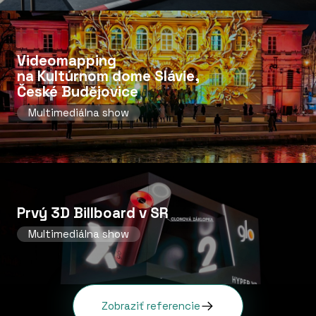
Videomapping
na Kultúrnom dome Slávie,
České Budějovice
Multimediálna show
Prvý 3D Billboard v SR
Multimediálna show
Zobraziť referencie