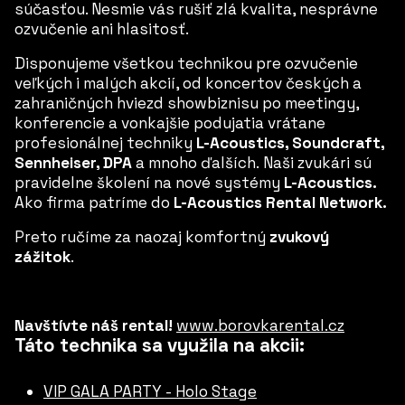
súčasťou. Nesmie vás rušiť zlá kvalita, nesprávne
ozvučenie ani hlasitosť.
Disponujeme všetkou technikou pre ozvučenie
veľkých i malých akcií, od koncertov českých a
zahraničných hviezd showbiznisu po meetingy,
konferencie a vonkajšie podujatia vrátane
profesionálnej techniky
L-Acoustics, Soundcraft,
Sennheiser, DPA
a mnoho ďalších.
Naši zvukári sú
pravidelne školení na nové systémy
L-Acoustics.
Ako firma patríme do
L-Acoustics
Rental Network.
Preto ručíme za naozaj komfortný
zvukový
zážitok
.
Navštívte náš rental!
www.borovkarental.cz
Táto technika sa využila na akcii:
VIP GALA PARTY - Holo Stage