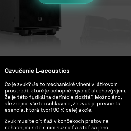
Ozvučenie L-acoustics
Čo je zvuk? Je to mechanické vlnění v látkovom
prostredí, ktoré je schopné vyvolať sluchový vjem.
Že je táto fyzikálna definícia zložitá? Možno áno,
ale zrejme všetci súhlasíme, že zvuk je presne tá
esencia, ktorá tvorí 90 % celej akcie.
Zvuk musíte cítiť až v končekoch prstov na
nohách, musíte s ním súznieť a stať sa jeho