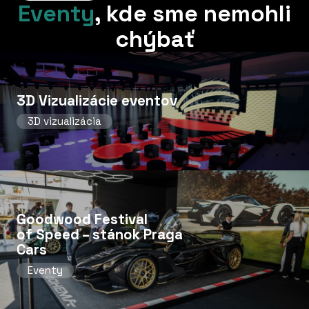
Eventy
,
kde sme nemohli
chýbať
3D Vizualizácie eventov
3D vizualizácia
Goodwood Festival
of Speed ​​– stánok Praga
Cars
Eventy