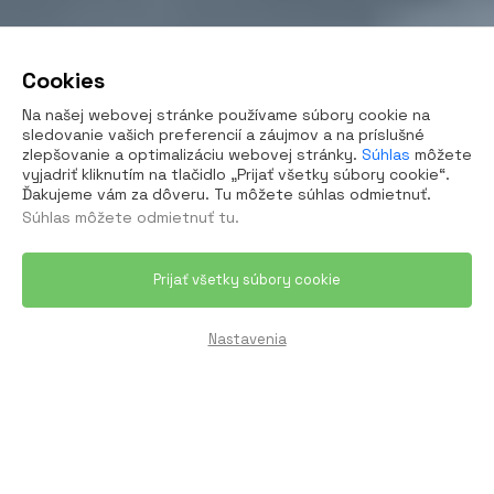
Cookies
Na našej webovej stránke používame súbory cookie na
sledovanie vašich preferencií a záujmov a na príslušné
zlepšovanie a optimalizáciu webovej stránky.
Súhlas
môžete
vyjadriť kliknutím na tlačidlo „Prijať všetky súbory cookie“.
Ďakujeme vám za dôveru. Tu môžete súhlas odmietnuť.
Súhlas môžete
odmietnuť tu
.
Prijať všetky súbory cookie
Nastavenia
la
Otvorenie priestorov
Galavečery
Svadby
Firem
Sme rodinná firma s viac než 19 rokmi