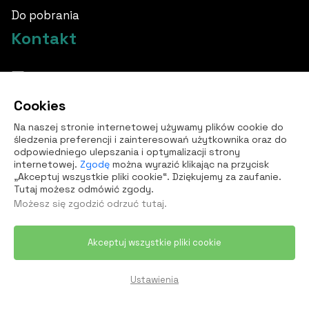
Do pobrania
Kontakt
info@borovka.cz
Cookies
+420 724 760 650
Na naszej stronie internetowej używamy plików cookie do
Wszystkie kontakty
śledzenia preferencji i zainteresowań użytkownika oraz do
odpowiedniego ulepszania i optymalizacji strony
internetowej.
Zgodę
można wyrazić klikając na przycisk
„Akceptuj wszystkie pliki cookie“. Dziękujemy za zaufanie.
Tutaj możesz odmówić zgody.
Możesz się zgodzić
odrzuć tutaj
.
Akceptuj wszystkie pliki cookie
© 2026 Borovka Event sp. z o.o.. Wszelkie prawa
zastrzeżone
Ustawienia
Przetwarzanie danych osobowych
Ustawienia plików cookie
Webdesign by
NexGen IT