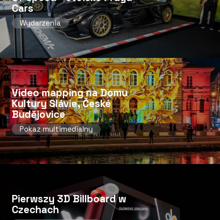
Cars
Wydarzenia
Video mapping na Domu
Kultury Slávie, České
Budějovice
Pokaz multimedialny
Pierwszy 3D Billboard w
Czechach