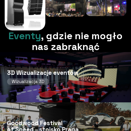
Eventy
,
gdzie nie mogło
nas zabraknąć
3D Wizualizacje eventów
Wizualizacja 3D
Goodwood Festival
of Speed ​​– stoisko Praga