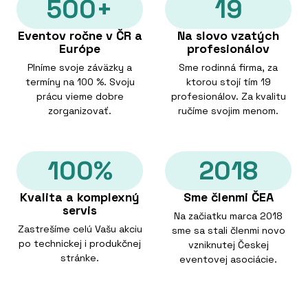
500+
19
Eventov ročne v ČR a
Na slovo vzatých
Európe
profesionálov
Plníme svoje záväzky a
Sme rodinná firma, za
termíny na 100 %. Svoju
ktorou stojí tím 19
prácu vieme dobre
profesionálov. Za kvalitu
zorganizovať.
ručíme svojim menom.
100%
2018
Kvalita a komplexný
Sme členmi ČEA
servis
Na začiatku marca 2018
Zastrešíme celú Vašu akciu
sme sa stali členmi novo
po technickej i produkčnej
vzniknutej Českej
stránke.
eventovej asociácie.