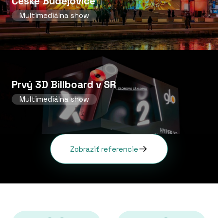
České Budějovice
Multimediálna show
Prvý 3D Billboard v SR
Multimediálna show
Zobraziť referencie