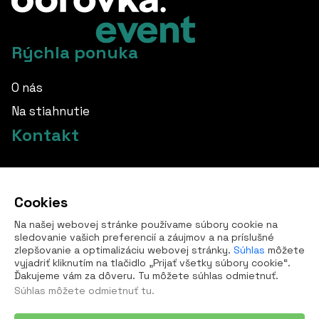
Rýchla ponuka
O nás
Na stiahnutie
Kontakt
info@borovka.cz
Cookies
+420 724 760 650
Na našej webovej stránke používame súbory cookie na
Všetky kontakty
sledovanie vašich preferencií a záujmov a na príslušné
zlepšovanie a optimalizáciu webovej stránky.
Súhlas
môžete
vyjadriť kliknutím na tlačidlo „Prijať všetky súbory cookie“.
Ďakujeme vám za dôveru. Tu môžete súhlas odmietnuť.
Súhlas môžete
odmietnuť tu
.