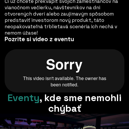
Či už chcete prekvapiť svojich zamestnancov na
vianočnom večierku, návštevníkov na dni
otvorených dverí alebo zaujímavým spôsobom
predstaviť investorom nový produkt, táto
neopakovateľná trblietavá scenéria ich nechá v
nemom úžase!
Pozrite si video z eventu
Eventy
,
kde sme nemohli
chýbať