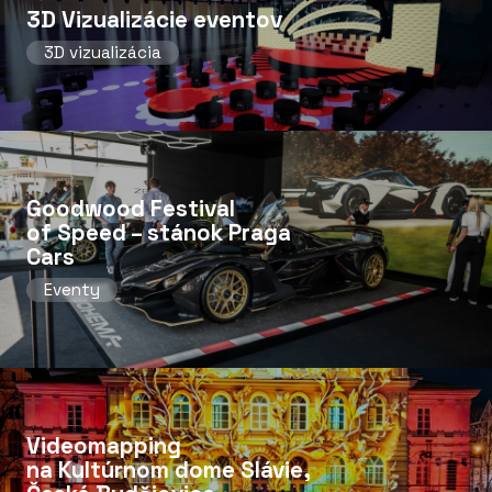
3D Vizualizácie eventov
3D vizualizácia
Goodwood Festival
of Speed ​​– stánok Praga
Cars
Eventy
Videomapping
na Kultúrnom dome Slávie,