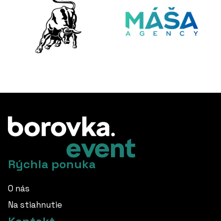
Rýchla ponuka
O nás
Na stiahnutie