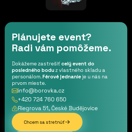
Plánujete event?
Radi vám pomôžeme.
Dokážeme zastrešiť
celý event do
posledného bodu
z vlastného skladu a
personálom.
Férové jednanie
je u nás na
prvom mieste.
info@borovka.cz
+420 724 760 650
Riegrova 51, České Budějovice
Chcem sa stretnúť