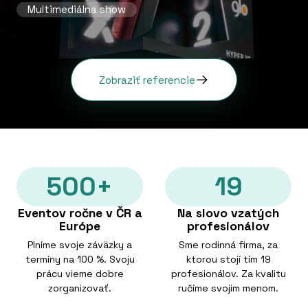
Multimediálna show
Zobraziť referencie
500+
19
Eventov ročne v ČR a
Na slovo vzatých
Európe
profesionálov
Plníme svoje záväzky a
Sme rodinná firma, za
termíny na 100 %. Svoju
ktorou stojí tím 19
prácu vieme dobre
profesionálov. Za kvalitu
zorganizovať.
ručíme svojim menom.