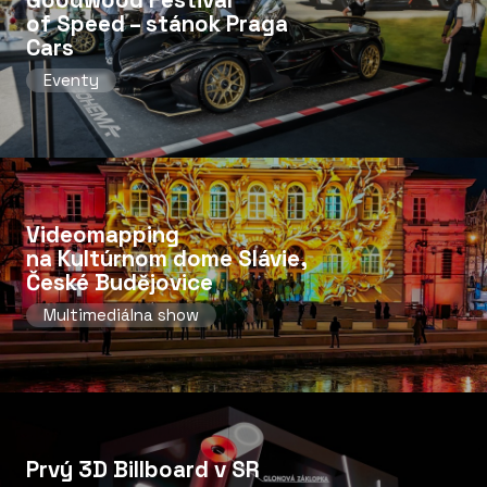
Goodwood Festival
of Speed ​​– stánok Praga
Cars
Eventy
Videomapping
na Kultúrnom dome Slávie,
České Budějovice
Multimediálna show
Prvý 3D Billboard v SR