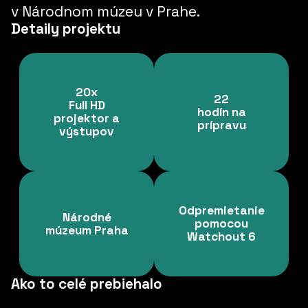
v
Národnom múzeu v Prahe.
Detaily projektu
20x
22
Full HD
hodín na
projektor a
prípravu
výstupov
Odpremietanie
Národné
pomocou
múzeum Praha
Watchout 6
Ako to celé prebiehalo