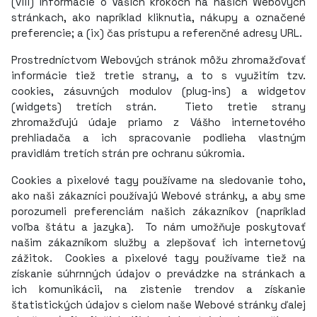
(viii) informácie o Vašich krokoch na našich Webových
stránkach, ako napríklad kliknutia, nákupy a označené
preferencie; a (ix) čas prístupu a referenčné adresy URL.
Prostredníctvom Webových stránok môžu zhromažďovať
informácie tiež tretie strany, a to s využitím tzv.
cookies, zásuvných modulov (plug-ins) a widgetov
(widgets) tretích strán. Tieto tretie strany
zhromažďujú údaje priamo z Vášho internetového
prehliadača a ich spracovanie podlieha vlastným
pravidlám tretích strán pre ochranu súkromia.
Cookies a pixelové tagy používame na sledovanie toho,
ako naši zákazníci používajú Webové stránky, a aby sme
porozumeli preferenciám našich zákazníkov (napríklad
voľba štátu a jazyka). To nám umožňuje poskytovať
našim zákazníkom služby a zlepšovať ich internetový
zážitok. Cookies a pixelové tagy používame tiež na
získanie súhrnných údajov o prevádzke na stránkach a
ich komunikácii, na zistenie trendov a získanie
štatistických údajov s cielom naše Webové stránky ďalej