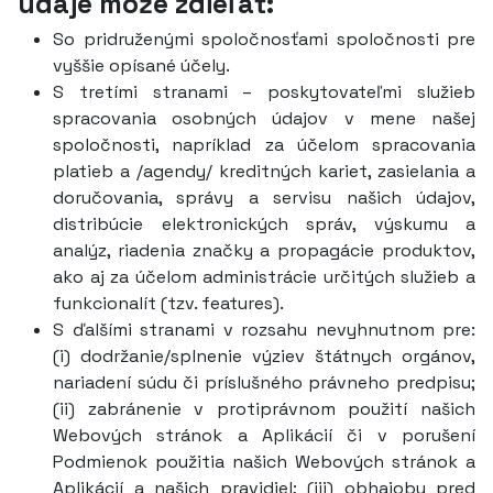
údaje môže zdieľať:
So pridruženými spoločnosťami spoločnosti pre
vyššie opísané účely.
S tretími stranami – poskytovateľmi služieb
spracovania osobných údajov v mene našej
spoločnosti, napríklad za účelom spracovania
platieb a /agendy/ kreditných kariet, zasielania a
doručovania, správy a servisu našich údajov,
distribúcie elektronických správ, výskumu a
analýz, riadenia značky a propagácie produktov,
ako aj za účelom administrácie určitých služieb a
funkcionalít (tzv. features).
S ďalšími stranami v rozsahu nevyhnutnom pre:
(i) dodržanie/splnenie výziev štátnych orgánov,
nariadení súdu či príslušného právneho predpisu;
(ii) zabránenie v protiprávnom použití našich
Webových stránok a Aplikácií či v porušení
Podmienok použitia našich Webových stránok a
Aplikácií a našich pravidiel; (iii) obhajobu pred