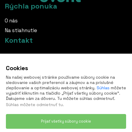
Rýchla ponuka
O nás
Na stiahnutie
Kontakt
info@borovka.cz
Cookies
+420 724 760 650
Na našej webovej stránke používame súbory cookie na
Všetky kontakty
sledovanie vašich preferencií a záujmov a na príslušné
zlepšovanie a optimalizáciu webovej stránky.
Súhlas
môžete
vyjadriť kliknutím na tlačidlo „Prijať všetky súbory cookie“.
Ďakujeme vám za dôveru. Tu môžete súhlas odmietnuť.
Súhlas môžete
odmietnuť tu
.
Prijať všetky súbory cookie