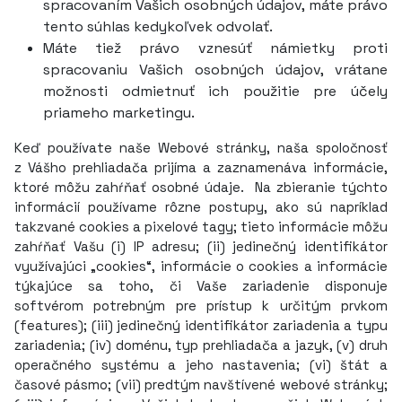
spracovaním Vašich osobných údajov, máte právo
tento súhlas kedykoľvek odvolať.
Máte tiež právo vznesúť námietky proti
spracovaniu Vašich osobných údajov, vrátane
možnosti odmietnuť ich použitie pre účely
priameho marketingu.
Keď používate naše Webové stránky, naša spoločnosť
z Vášho prehliadača prijíma a zaznamenáva informácie,
ktoré môžu zahŕňať osobné údaje. Na zbieranie týchto
informácií používame rôzne postupy, ako sú napríklad
takzvané cookies a pixelové tagy; tieto informácie môžu
zahŕňať Vašu (i) IP adresu; (ii) jedinečný identifikátor
využívajúci „cookies“, informácie o cookies a informácie
týkajúce sa toho, či Vaše zariadenie disponuje
softvérom potrebným pre prístup k určitým prvkom
(features); (iii) jedinečný identifikátor zariadenia a typu
zariadenia; (iv) doménu, typ prehliadača a jazyk, (v) druh
operačného systému a jeho nastavenia; (vi) štát a
časové pásmo; (vii) predtým navštívené webové stránky;