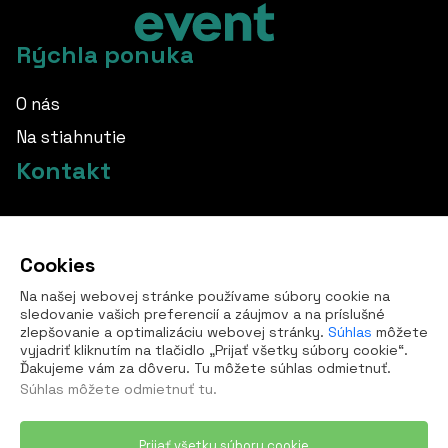
Rýchla ponuka
O nás
Na stiahnutie
Kontakt
info@borovka.cz
Cookies
+420 724 760 650
Na našej webovej stránke používame súbory cookie na
Všetky kontakty
sledovanie vašich preferencií a záujmov a na príslušné
zlepšovanie a optimalizáciu webovej stránky.
Súhlas
môžete
vyjadriť kliknutím na tlačidlo „Prijať všetky súbory cookie“.
Ďakujeme vám za dôveru. Tu môžete súhlas odmietnuť.
Súhlas môžete
odmietnuť tu
.
Prijať všetky súbory cookie