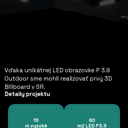
Vďaka unikátnej LED obrazovke P 3.9
Outdoor sme mohli realizovať prvý 3D
Billboard v SR.
Detaily projektu
15
80
m vysoké
m2 LED P3.9