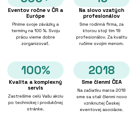
Eventov ročne v ČR a
Na slovo vzatých
Európe
profesionálov
Plníme svoje záväzky a
Sme rodinná firma, za
termíny na 100 %. Svoju
ktorou stojí tím 19
prácu vieme dobre
profesionálov. Za kvalitu
zorganizovať.
ručíme svojim menom.
100%
2018
Kvalita a komplexný
Sme členmi ČEA
servis
Na začiatku marca 2018
Zastrešíme celú Vašu akciu
sme sa stali členmi novo
po technickej i produkčnej
vzniknutej Českej
stránke.
eventovej asociácie.