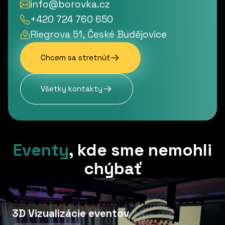
info@borovka.cz
+420 724 760 650
Riegrova 51, České Budějovice
Chcem sa stretnúť
Všetky kontakty
Eventy
,
kde sme nemohli
chýbať
3D Vizualizácie eventov