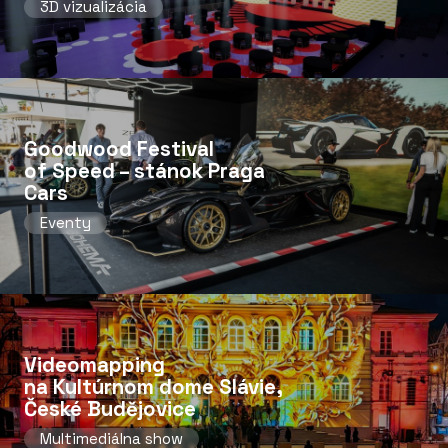
3D vizualizácia
Goodwood Festival
of Speed ​​– stánok Praga
Cars
Eventy
Videomapping
na Kultúrnom dome Slávie,
České Budějovice
Multimediálna show