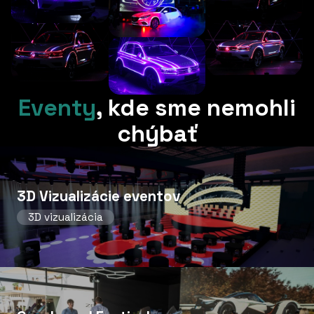
Eventy
,
kde sme nemohli
chýbať
3D Vizualizácie eventov
3D vizualizácia