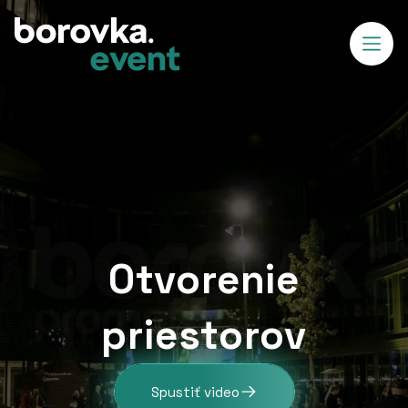
Otvorenie
priestorov
Spustiť video