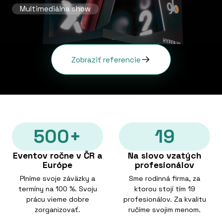
Multimediálna show
Zobraziť referencie
500+
19
Eventov ročne v ČR a
Na slovo vzatých
Európe
profesionálov
Plníme svoje záväzky a
Sme rodinná firma, za
termíny na 100 %. Svoju
ktorou stojí tím 19
prácu vieme dobre
profesionálov. Za kvalitu
zorganizovať.
ručíme svojim menom.