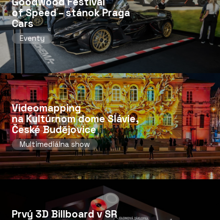
Goodwood Festival
of Speed ​​– stánok Praga
Cars
Eventy
Videomapping
na Kultúrnom dome Slávie,
České Budějovice
Multimediálna show
Prvý 3D Billboard v SR