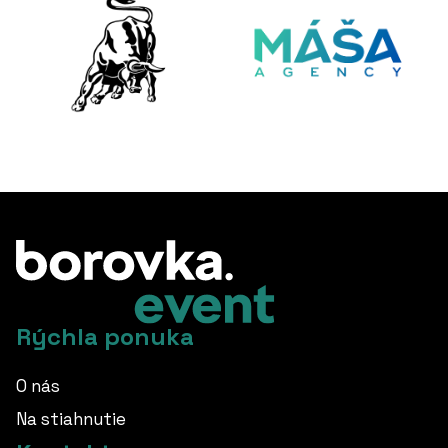
Rýchla ponuka
O nás
Na stiahnutie