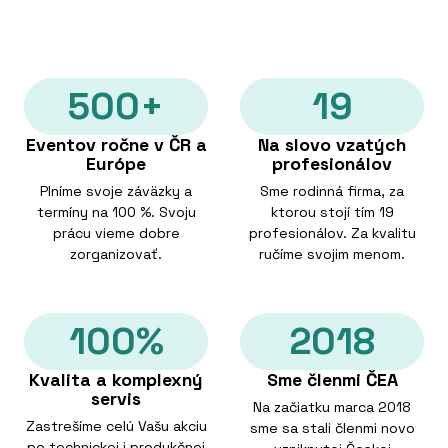
500+
19
Eventov ročne v ČR a
Na slovo vzatých
Európe
profesionálov
Plníme svoje záväzky a
Sme rodinná firma, za
termíny na 100 %. Svoju
ktorou stojí tím 19
prácu vieme dobre
profesionálov. Za kvalitu
zorganizovať.
ručíme svojim menom.
100%
2018
Kvalita a komplexný
Sme členmi ČEA
servis
Na začiatku marca 2018
Zastrešíme celú Vašu akciu
sme sa stali členmi novo
po technickej i produkčnej