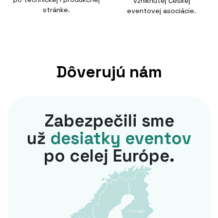
vzniknutej Českej
stránke.
eventovej asociácie.
Dôverujú nám
Zabezpečili sme
už
desiatky eventov
po celej Európe.