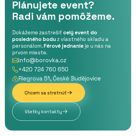
Plánujete event?
Radi vám pomôžeme.
Dokážeme zastrešiť
celý event do
posledného bodu
z vlastného skladu a
personálom.
Férové jednanie
je u nás na
prvom mieste.
info@borovka.cz
+420 724 760 650
Riegrova 51, České Budějovice
Chcem sa stretnúť
Všetky kontakty