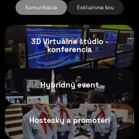
Komunikácia
Exkluzívna šou
3D Virtuálne štúdio -
konferencia
Hybridný event
Hostesky a promotéri