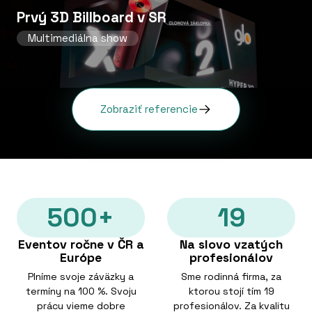
Prvý 3D Billboard v SR
Multimediálna show
Zobraziť referencie
500+
19
Eventov ročne v ČR a
Na slovo vzatých
Európe
profesionálov
Plníme svoje záväzky a
Sme rodinná firma, za
termíny na 100 %. Svoju
ktorou stojí tím 19
prácu vieme dobre
profesionálov. Za kvalitu