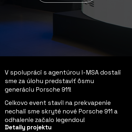
V spolupráci s agentúrou
I-MSA
dostali
sme za úlohu predstaviť ôsmu
generáciu
Porsche 911!
Celkovo event stavil na
prekvapenie
nechali sme skryté nové
Porsche 911
a
odhalenie začalo
legendou!
Detaily projektu