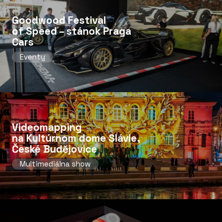
Goodwood Festival
of Speed ​​– stánok Praga
Cars
Eventy
Videomapping
na Kultúrnom dome Slávie,
České Budějovice
Multimediálna show