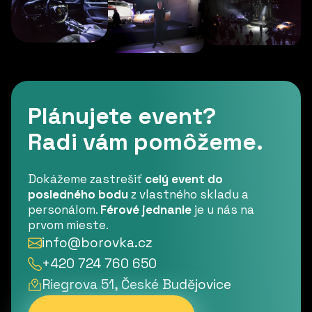
Plánujete event?
Radi vám pomôžeme.
Dokážeme zastrešiť
celý event do
posledného bodu
z vlastného skladu a
personálom.
Férové jednanie
je u nás na
prvom mieste.
info@borovka.cz
+420 724 760 650
Riegrova 51, České Budějovice