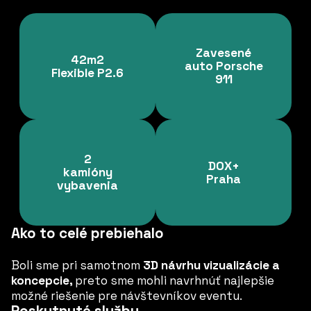
Zavesené
42m2
auto Porsche
Flexible P2.6
911
2
DOX+
kamióny
Praha
vybavenia
Ako to celé prebiehalo
Boli sme pri samotnom
3D návrhu vizualizácie a
koncepcie,
preto sme mohli navrhnúť najlepšie
možné riešenie pre návštevníkov eventu.