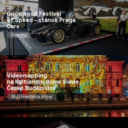
Goodwood Festival
of Speed ​​– stánok Praga
Cars
Eventy
Videomapping
na Kultúrnom dome Slávie,
České Budějovice
Multimediálna show