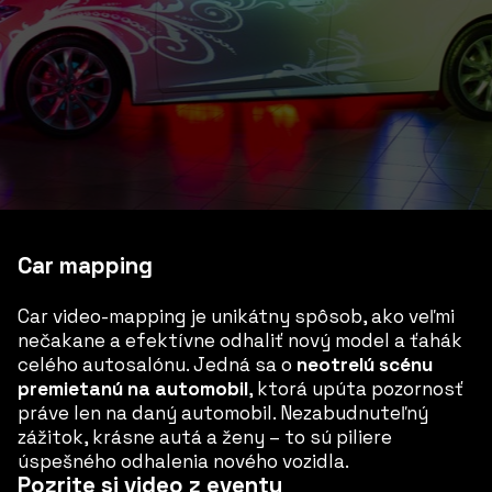
Car mapping
Car video-mapping je unikátny spôsob, ako veľmi
nečakane a efektívne odhaliť nový model a ťahák
celého autosalónu. Jedná sa o
neotrelú scénu
premietanú na automobil
, ktorá upúta pozornosť
práve len na daný automobil. Nezabudnuteľný
zážitok, krásne autá a ženy – to sú piliere
úspešného odhalenia nového vozidla.
Pozrite si video z eventu