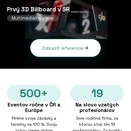
Prvý 3D Billboard v SR
Multimediálna show
Zobraziť referencie
500+
19
Eventov ročne v ČR a
Na slovo vzatých
Európe
profesionálov
Plníme svoje záväzky a
Sme rodinná firma, za
termíny na 100 %. Svoju
ktorou stojí tím 19
prácu vieme dobre
profesionálov. Za kvalitu