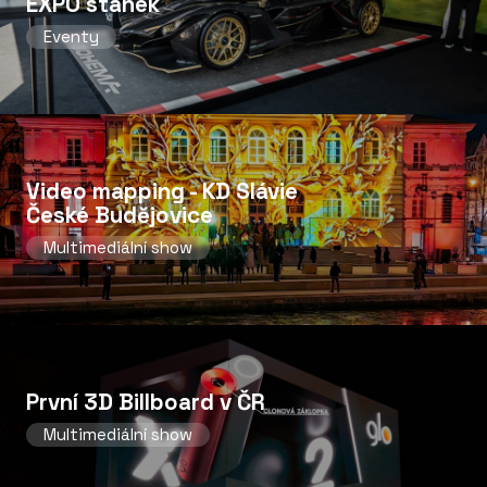
EXPO stánek
Eventy
Video mapping - KD Slávie
České Budějovice
Multimediální show
První 3D Billboard v ČR
Multimediální show