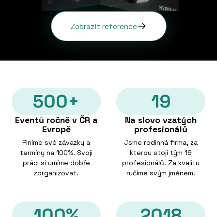
Zobrazit reference
500+
19
Eventů ročně v ČR a
Na slovo vzatých
Evropě
profesionálů
Plníme své závazky a
Jsme rodinná firma, za
termíny na 100%. Svoji
kterou stojí tým 19
práci si umíme dobře
profesionálů. Za kvalitu
zorganizovat.
ručíme svým jménem.
100%
2018