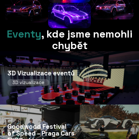
Eventy
,
kde jsme nemohli
chybět
3D Vizualizace eventů
3D vizualizace
Goodwood Festival
of Speed ​​– Praga Cars