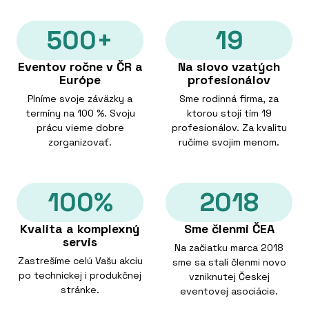
500+
19
Eventov ročne v ČR a
Na slovo vzatých
Európe
profesionálov
Plníme svoje záväzky a
Sme rodinná firma, za
termíny na 100 %. Svoju
ktorou stojí tím 19
prácu vieme dobre
profesionálov. Za kvalitu
zorganizovať.
ručíme svojim menom.
100%
2018
Kvalita a komplexný
Sme členmi ČEA
servis
Na začiatku marca 2018
Zastrešíme celú Vašu akciu
sme sa stali členmi novo
po technickej i produkčnej
vzniknutej Českej
stránke.
eventovej asociácie.