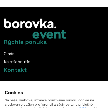
Rýchla ponuka
O nás
Na stiahnutie
Kontakt
info@borovka.cz
Cookies
+420 724 760 650
Na našej webovej stránke používame súbory cookie na
Všetky kontakty
sledovanie vašich preferencií a záujmov a na príslušné