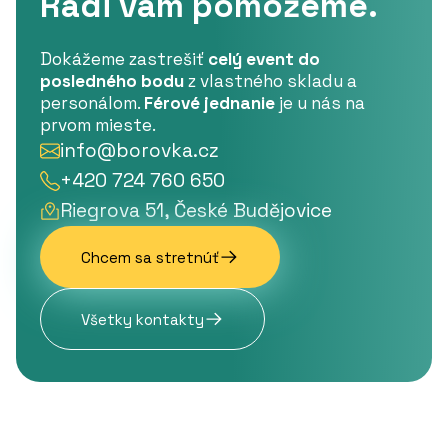
Radi vám pomôžeme.
Dokážeme zastrešiť
celý event do
posledného bodu
z vlastného skladu a
personálom.
Férové jednanie
je u nás na
prvom mieste.
info@borovka.cz
+420 724 760 650
Riegrova 51, České Budějovice
Chcem sa stretnúť
Všetky kontakty