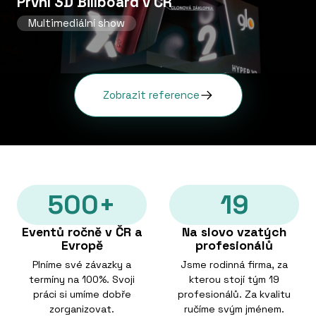
První 3D Billboard v ČR
Multimediální show
Zobrazit reference
500+
19
Eventů ročně v ČR a
Na slovo vzatých
Evropě
profesionálů
Plníme své závazky a
Jsme rodinná firma, za
termíny na 100%. Svoji
kterou stojí tým 19
práci si umíme dobře
profesionálů. Za kvalitu
zorganizovat.
ručíme svým jménem.