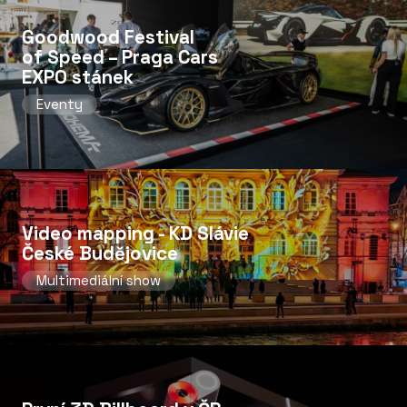
Goodwood Festival
of Speed ​​– Praga Cars
EXPO stánek
Eventy
Video mapping - KD Slávie
České Budějovice
Multimediální show