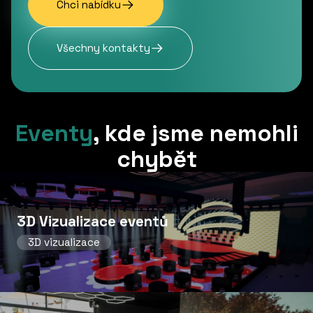
Chci nabídku
Všechny kontakty
Eventy
,
kde jsme nemohli
chybět
3D Vizualizace eventů
3D vizualizace