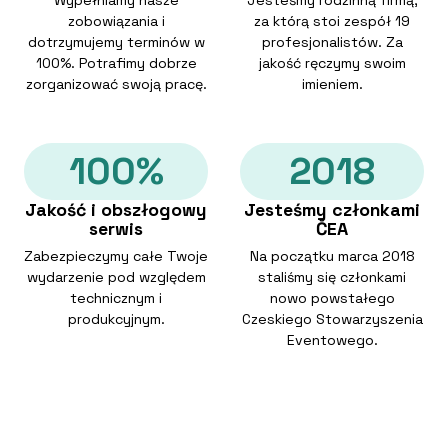
Wypełniamy nasze
Jesteśmy rodzinną firmą,
zobowiązania i
za którą stoi zespół 19
dotrzymujemy terminów w
profesjonalistów. Za
100%. Potrafimy dobrze
jakość ręczymy swoim
zorganizować swoją pracę.
imieniem.
100%
2018
Jakość i obszłogowy
Jesteśmy członkami
serwis
ČEA
Zabezpieczymy całe Twoje
Na początku marca 2018
wydarzenie pod względem
staliśmy się członkami
technicznym i
nowo powstałego
produkcyjnym.
Czeskiego Stowarzyszenia
Eventowego.