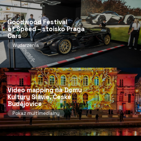
Goodwood Festival
of Speed ​​– stoisko Praga
Cars
Wydarzenia
Video mapping na Domu
Kultury Slávie, České
Budějovice
Pokaz multimedialny