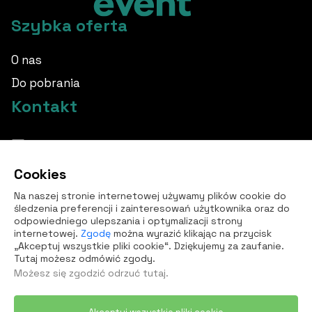
Szybka oferta
O nas
Do pobrania
Kontakt
info@borovka.cz
Cookies
+420 724 760 650
Na naszej stronie internetowej używamy plików cookie do
Wszystkie kontakty
śledzenia preferencji i zainteresowań użytkownika oraz do
odpowiedniego ulepszania i optymalizacji strony
internetowej.
Zgodę
można wyrazić klikając na przycisk
„Akceptuj wszystkie pliki cookie“. Dziękujemy za zaufanie.
Tutaj możesz odmówić zgody.
Możesz się zgodzić
odrzuć tutaj
.