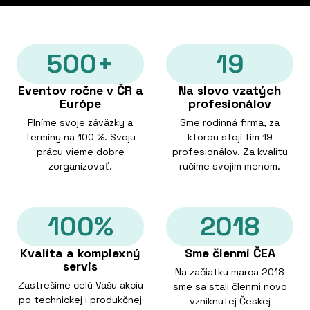
500+
19
Eventov ročne v ČR a
Na slovo vzatých
Európe
profesionálov
Plníme svoje záväzky a
Sme rodinná firma, za
termíny na 100 %. Svoju
ktorou stojí tím 19
prácu vieme dobre
profesionálov. Za kvalitu
zorganizovať.
ručíme svojim menom.
100%
2018
Kvalita a komplexný
Sme členmi ČEA
servis
Na začiatku marca 2018
Zastrešíme celú Vašu akciu
sme sa stali členmi novo
po technickej i produkčnej
vzniknutej Českej