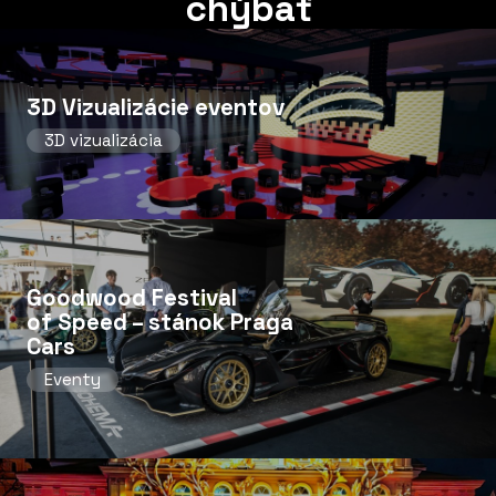
chýbať
3D Vizualizácie eventov
3D vizualizácia
Goodwood Festival
of Speed ​​– stánok Praga
Cars
Eventy