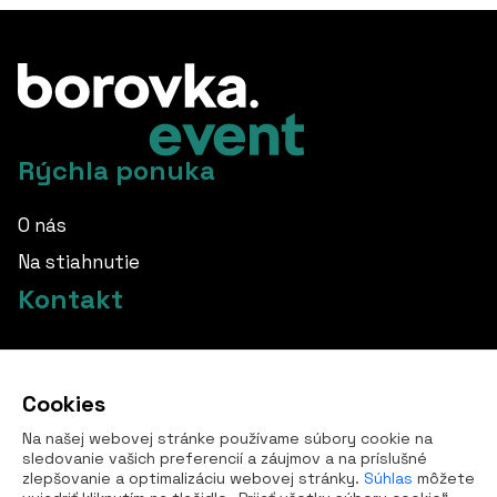
Rýchla ponuka
O nás
Na stiahnutie
Kontakt
info@borovka.cz
Cookies
+420 724 760 650
Na našej webovej stránke používame súbory cookie na
Všetky kontakty
sledovanie vašich preferencií a záujmov a na príslušné
zlepšovanie a optimalizáciu webovej stránky.
Súhlas
môžete