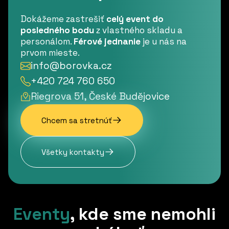
Dokážeme zastrešiť
celý event do
posledného bodu
z vlastného skladu a
personálom.
Férové jednanie
je u nás na
prvom mieste.
info@borovka.cz
+420 724 760 650
Riegrova 51, České Budějovice
Chcem sa stretnúť
Všetky kontakty
Eventy
,
kde sme nemohli