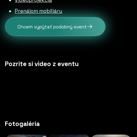
Videoprojekcia
Prenájom mobiliáru
Chcem vypýtať podobný event
Pozrite si video z eventu
Fotogaléria