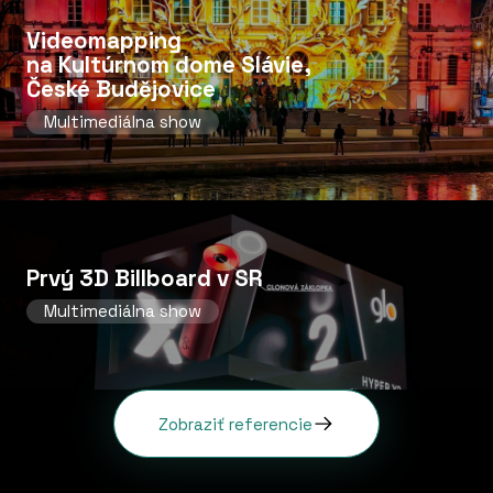
Videomapping
na Kultúrnom dome Slávie,
České Budějovice
Multimediálna show
Prvý 3D Billboard v SR
Multimediálna show
Zobraziť referencie