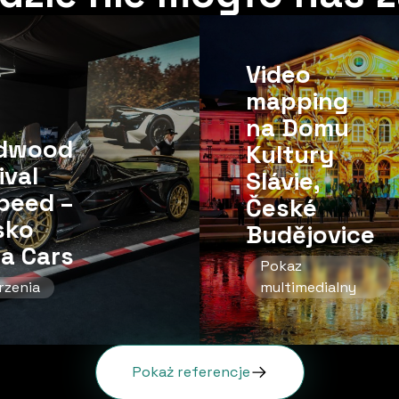
Video
mapping
na Domu
dwood
Kultury
ival
Slávie,
eed ​​–
České
sko
Budějovice
a Cars
Pokaz
rzenia
multimedialny
Pokaż referencje