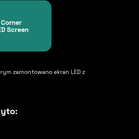
Corner
ED Screen
órym zamontowano ekran LED z
yto: