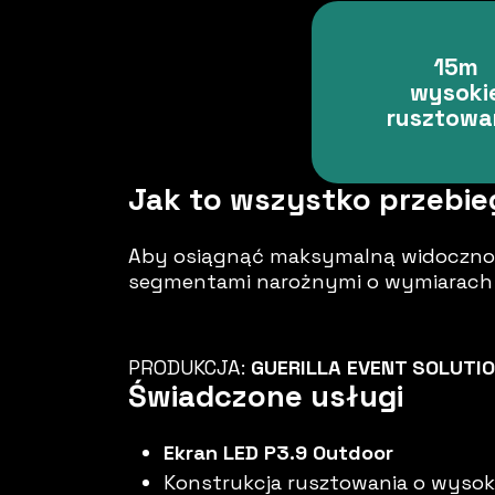
15m
wysoki
rusztowa
Jak to wszystko przebie
Aby osiągnąć maksymalną widocznoś
segmentami narożnymi o wymiarach
PRODUKCJA:
GUERILLA EVENT SOLUTION
Świadczone usługi
Ekran LED P3.9 Outdoor
Konstrukcja rusztowania o wysok