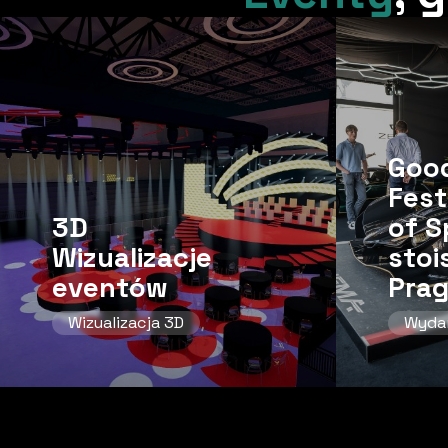
Goo
Fest
3D
of Sp
Wizualizacje
stoi
eventów
Prag
Wizualizacja 3D
Wyda