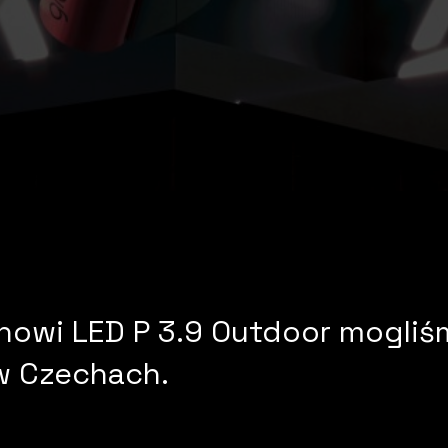
anowi LED P 3.9 Outdoor mogliś
 w Czechach.