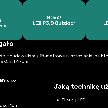
80m2
e
LED P3.9 Outdoor
L
nie
gało
ć, zbudowaliśmy 15-metrowe rusztowanie, na kt
 8x5m i 4x5m.
S s.r.o
Jaką technikę uż
Ekrany LED
ości 15m