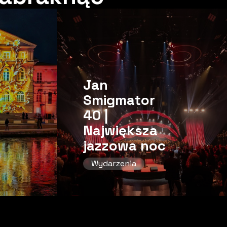
Jan
Smigmator
40 |
Największa
jazzowa noc
Wydarzenia