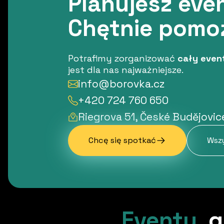
Planujesz eve
Chętnie pomo
Potrafimy zorganizować
cały even
jest dla nas najważniejsze.
info@borovka.cz
+420 724 760 650
Riegrova 51, České Budějovic
Chcę się spotkać
Wszy
Eventy
,
g