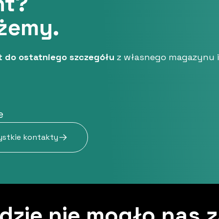
nt?
żemy.
t do ostatniego szczegółu
z własnego magazynu i
e
stkie kontakty
dzie nie mogło nas 