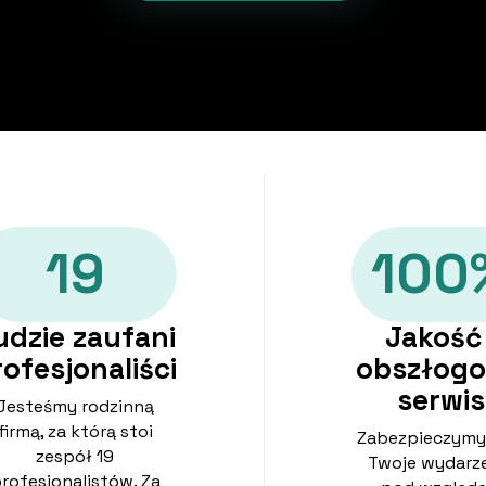
19
100
udzie zaufani
Jakość 
rofesjonaliści
obszłog
serwis
Jesteśmy rodzinną
firmą, za którą stoi
Zabezpieczymy
zespół 19
Twoje wydarz
rofesjonalistów. Za