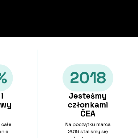
%
2018
i
Jesteśmy
owy
członkami
ČEA
 całe
Na początku marca
enie
2018 staliśmy się