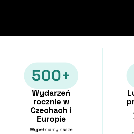
500+
Wydarzeń
L
rocznie w
p
Czechach i
Europie
Wypełniamy nasze
p