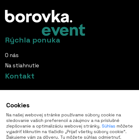
Rýchla ponuka
O nás
Na stiahnutie
Kontakt
info@borovka.cz
Cookies
+420 724 760 650
Na našej webovej stránke používame súbory cookie na
Všetky kontakty
sledovanie vašich preferencií a záujmov a na príslušné
zlepšovanie a optimalizáciu webovej stránky.
Súhlas
môžete
vyjadriť kliknutím na tlačidlo „Prijať všetky súbory cookie“.
Ďakujeme vám za dôveru. Tu môžete súhlas odmietnuť.