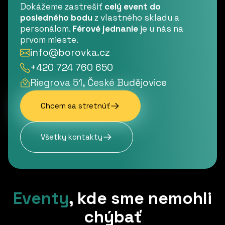
Dokážeme zastrešiť
celý event do
posledného bodu
z vlastného skladu a
personálom.
Férové jednanie
je u nás na
prvom mieste.
info@borovka.cz
+420 724 760 650
Riegrova 51, České Budějovice
Chcem sa stretnúť
Všetky kontakty
Eventy
,
kde sme nemohli
chýbať