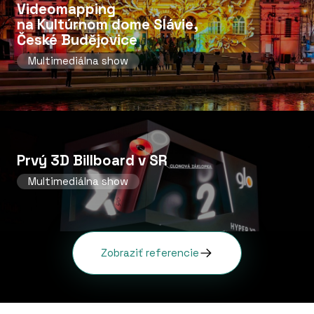
Videomapping
na Kultúrnom dome Slávie,
České Budějovice
Multimediálna show
Prvý 3D Billboard v SR
Multimediálna show
Zobraziť referencie