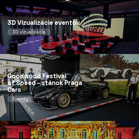
3D Vizualizácie eventov
3D vizualizácia
Goodwood Festival
of Speed ​​– stánok Praga
Cars
Eventy