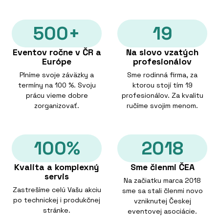
500+
19
Eventov ročne v ČR a
Na slovo vzatých
Európe
profesionálov
Plníme svoje záväzky a
Sme rodinná firma, za
termíny na 100 %. Svoju
ktorou stojí tím 19
prácu vieme dobre
profesionálov. Za kvalitu
zorganizovať.
ručíme svojim menom.
100%
2018
Kvalita a komplexný
Sme členmi ČEA
servis
Na začiatku marca 2018
Zastrešíme celú Vašu akciu
sme sa stali členmi novo
po technickej i produkčnej
vzniknutej Českej
stránke.
eventovej asociácie.