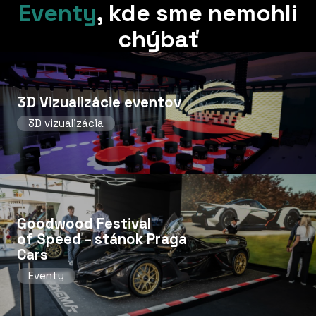
Eventy
,
kde sme nemohli
chýbať
3D Vizualizácie eventov
3D vizualizácia
Goodwood Festival
of Speed ​​– stánok Praga
Cars
Eventy