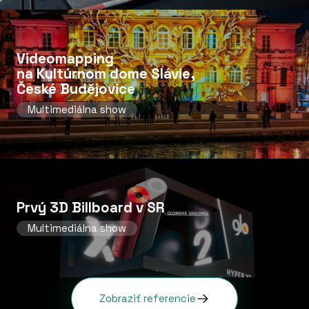
Videomapping
na Kultúrnom dome Slávie,
České Budějovice
Multimediálna show
Prvý 3D Billboard v SR
Multimediálna show
Zobraziť referencie