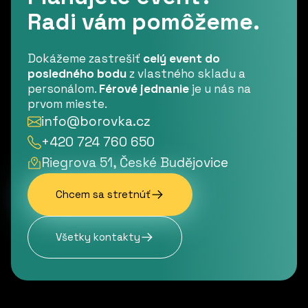
Radi vám pomôžeme.
Dokážeme zastrešiť
celý event do
posledného bodu
z vlastného skladu a
personálom.
Férové jednanie
je u nás na
prvom mieste.
info@borovka.cz
+420 724 760 650
Riegrova 51, České Budějovice
Chcem sa stretnúť
Všetky kontakty