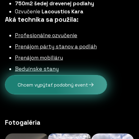
750m2 šedej drevenej podlahy
Ozvučenie
Lacoustics Kara
Aká technika sa použila:
Profesionálne ozvučenie
Prenájom párty stanov a podláh
Prenájom mobiliáru
Beduínske stany
Chcem vypýtať podobný event
Fotogaléria