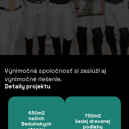
Výnimočná spoločnosť si zaslúži aj
výnimočné riešenie.
Detaily projektu
450m2
750m2
našich
šedej drevenej
Beduínskych
podlahy