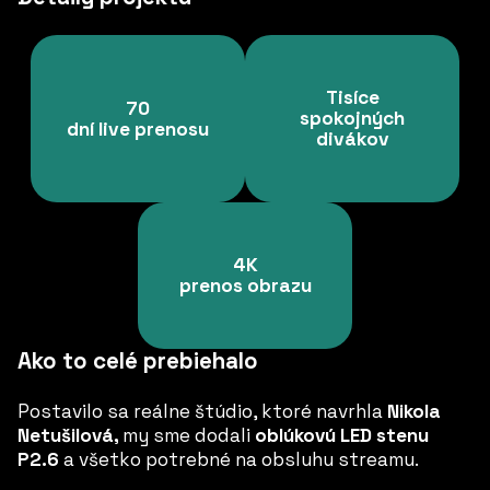
Tisíce
70
spokojných
dní live prenosu
divákov
4K
prenos obrazu
Ako to celé prebiehalo
Postavilo sa reálne štúdio, ktoré navrhla
Nikola
Netušilová,
my sme dodali
oblúkovú LED stenu
P2.6
a všetko potrebné na obsluhu streamu.