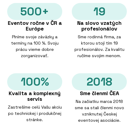
500+
19
Eventov ročne v ČR a
Na slovo vzatých
Európe
profesionálov
Plníme svoje záväzky a
Sme rodinná firma, za
termíny na 100 %. Svoju
ktorou stojí tím 19
prácu vieme dobre
profesionálov. Za kvalitu
zorganizovať.
ručíme svojim menom.
100%
2018
Kvalita a komplexný
Sme členmi ČEA
servis
Na začiatku marca 2018
Zastrešíme celú Vašu akciu
sme sa stali členmi novo
po technickej i produkčnej
vzniknutej Českej
stránke.
eventovej asociácie.