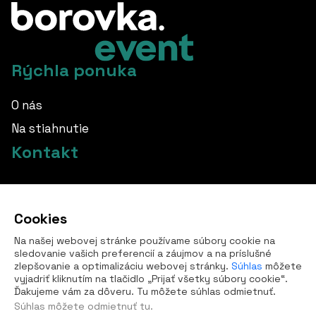
Rýchla ponuka
O nás
Na stiahnutie
Kontakt
info@borovka.cz
Cookies
+420 724 760 650
Na našej webovej stránke používame súbory cookie na
Všetky kontakty
sledovanie vašich preferencií a záujmov a na príslušné
zlepšovanie a optimalizáciu webovej stránky.
Súhlas
môžete
vyjadriť kliknutím na tlačidlo „Prijať všetky súbory cookie“.
Ďakujeme vám za dôveru. Tu môžete súhlas odmietnuť.
Súhlas môžete
odmietnuť tu
.