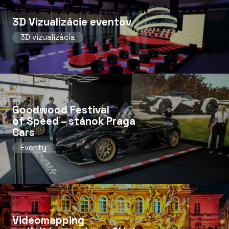
3D Vizualizácie eventov
3D vizualizácia
Goodwood Festival
of Speed ​​– stánok Praga
Cars
Eventy
Videomapping