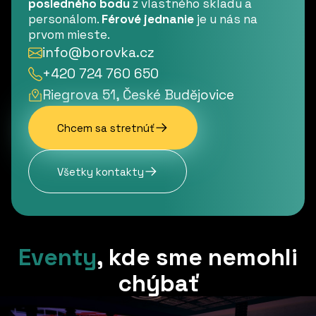
posledného bodu
z vlastného skladu a
personálom.
Férové jednanie
je u nás na
prvom mieste.
info@borovka.cz
+420 724 760 650
Riegrova 51, České Budějovice
Chcem sa stretnúť
Všetky kontakty
Eventy
,
kde sme nemohli
chýbať