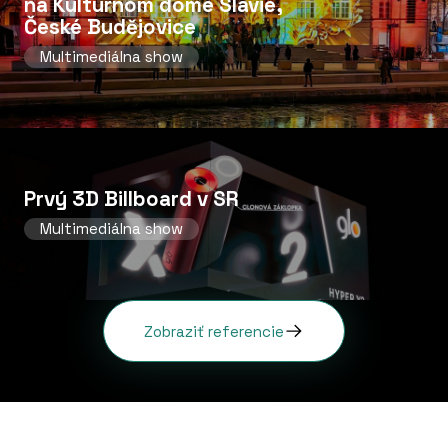
na Kultúrnom dome Slávie,
České Budějovice
Multimediálna show
Prvý 3D Billboard v SR
Multimediálna show
Zobraziť referencie