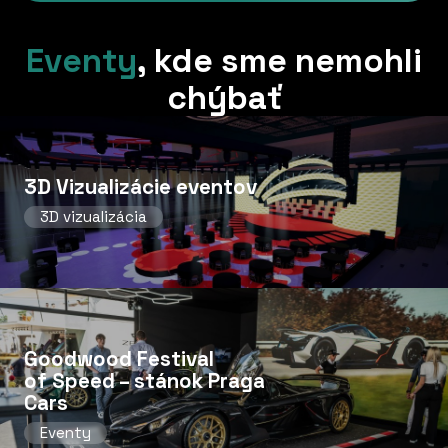
Eventy
,
kde sme nemohli
chýbať
3D Vizualizácie eventov
3D vizualizácia
Goodwood Festival
of Speed ​​– stánok Praga
Cars
Eventy