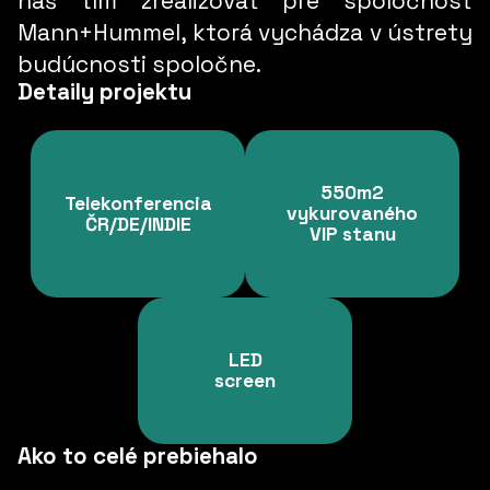
náš tím zrealizovať pre spoločnosť
Mann+Hummel, ktorá vychádza
v ústrety
budúcnosti spoločne.
Detaily projektu
550m2
Telekonferencia
vykurovaného
ČR/DE/INDIE
VIP stanu
LED
screen
Ako to celé prebiehalo