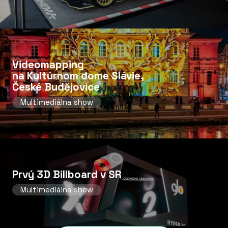
Videomapping
na Kultúrnom dome Slávie,
České Budějovice
Multimediálna show
Prvý 3D Billboard v SR
Multimediálna show