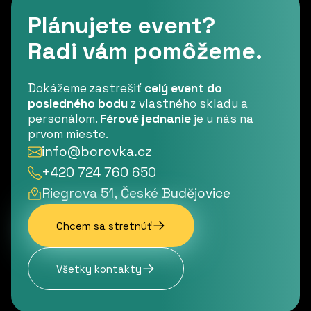
Plánujete event?
Radi vám pomôžeme.
Dokážeme zastrešiť
celý event do
posledného bodu
z vlastného skladu a
personálom.
Férové jednanie
je u nás na
prvom mieste.
info@borovka.cz
+420 724 760 650
Riegrova 51, České Budějovice
Chcem sa stretnúť
Všetky kontakty