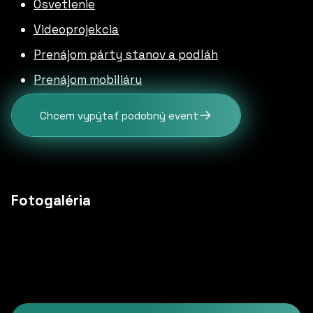
Osvetlenie
Videoprojekcia
Prenájom párty stanov a podláh
Prenájom mobiliáru
Chcem vypýtať podobný event
Fotogaléria