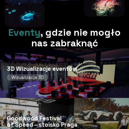
Eventy
,
gdzie nie mogło
nas zabraknąć
3D Wizualizacje eventów
Wizualizacja 3D
Goodwood Festival
of Speed ​​– stoisko Praga