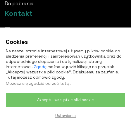
Do pobrania
Kontakt
info@borovka.cz
Cookies
+420 724 760 650
Na naszej stronie internetowej używamy plików cookie do
Wszystkie kontakty
śledzenia preferencji i zainteresowań użytkownika oraz do
odpowiedniego ulepszania i optymalizacji strony
internetowej.
Zgodę
można wyrazić klikając na przycisk
„Akceptuj wszystkie pliki cookie“. Dziękujemy za zaufanie.
Tutaj możesz odmówić zgody.
Możesz się zgodzić
odrzuć tutaj
.
Akceptuj wszystkie pliki cookie
© 2026 Borovka Event sp. z o.o.. Wszelkie prawa
zastrzeżone
Ustawienia
Przetwarzanie danych osobowych
Ustawienia plików cookie
Webdesign by
NexGen IT