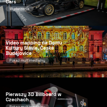
Cars
Wydarzenia
Video mapping na Domu
Kultury Slávie, České
Budějovice
Pokaz multimedialny
Pierwszy 3D Billboard w
Czechach
Pokaz multimedialny