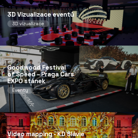
3D Vizualizace eventů
3D vizualizace
Goodwood Festival
of Speed ​​– Praga Cars
EXPO stánek
Eventy
Video mapping - KD Slávie