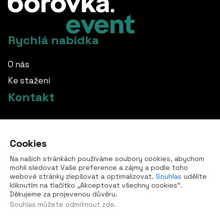
Rychlá nabídka
O nás
Ke stažení
Kontakt
info@borovka.cz
Cookies
+420 724 760 650
Na našich stránkách používáme soubory cookies, abychom
Všechny kontakty
mohli sledovat Vaše preference a zájmy a podle toho
webové stránky zlepšovat a optimalizovat.
Souhlas
udělíte
kliknutím na tlačítko „Akceptovat všechny cookies“.
Děkujeme za projevenou důvěru.
Souhlas můžete
odmítnout zde
.