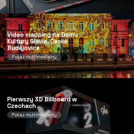
Video mapping na Domu
Kultury Slávie, České
Budějovice
Pokaz multimedialny
Pierwszy 3D Billboard w
Czechach
Pokaz multimedialny