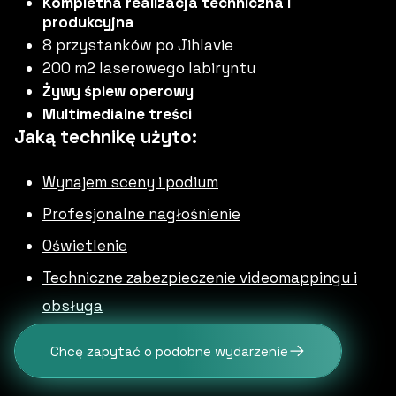
Kompletna realizacja techniczna i
produkcyjna
8 przystanków po Jihlavie
200 m2 laserowego labiryntu
Żywy śpiew operowy
Multimedialne treści
Jaką technikę użyto:
Wynajem sceny i podium
Profesjonalne nagłośnienie
Oświetlenie
Techniczne zabezpieczenie videomappingu i
obsługa
Chcę zapytać o podobne wydarzenie