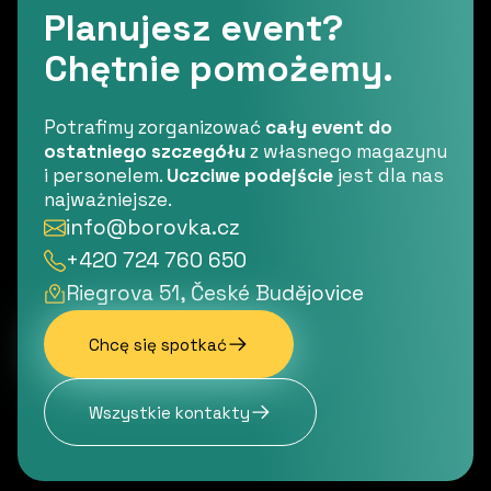
Planujesz event?
Chętnie pomożemy.
Potrafimy zorganizować
cały event do
ostatniego szczegółu
z własnego magazynu
i personelem.
Uczciwe podejście
jest dla nas
najważniejsze.
info@borovka.cz
+420 724 760 650
Riegrova 51, České Budějovice
Chcę się spotkać
Wszystkie kontakty