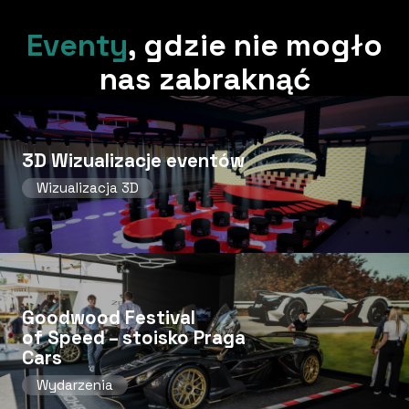
Eventy
,
gdzie nie mogło
nas zabraknąć
3D Wizualizacje eventów
Wizualizacja 3D
Goodwood Festival
of Speed ​​– stoisko Praga
Cars
Wydarzenia