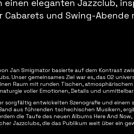
 einen eleganten Jazzclub, insp
 Cabarets und Swing-Abende m
 von Jan Smigmator basierte auf dem Kontrast zw
ubs. Unser gemeinsames Ziel war es, das O2 univer
 einen Raum mit runden Tischen, atmosphärischem 
amaturgie voller Emotionen, Details und unmittelb
er sorgfältig entwickelten Szenografie und eine
 Band aus führenden tschechischen Musikern, ergä
ßerdem die Taufe des neuen Albums
Here And Now
,
scher Jazzclubs, die das Publikum weit über ein g