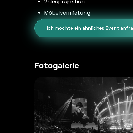
Videoprojektion
Möbelvermietung
Ich möchte ein ähnliches Event anfr
Fotogalerie