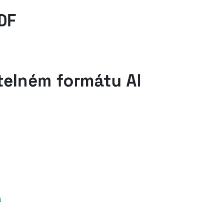
DF
telném formátu AI
n