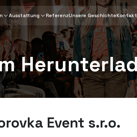
en
Ausstattung
Referenz
Unsere Geschichte
Kontakt
m Herunterla
rovka Event s.r.o.