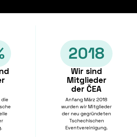
%
2018
und
Wir sind
er
Mitglieder
der ČEA
 die
Anfang März 2018
ische
wurden wir Mitglieder
lle
der neu gegründeten
er
Tschechischen
.
Eventvereinigung.