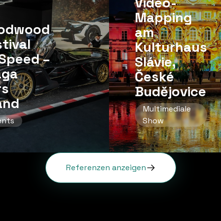
Video-
Mapping
odwood
am
tival
Kulturhaus
Speed ​​–
Slávie,
aga
České
rs
Budějovice
and
Multimediale
ents
Show
Referenzen anzeigen