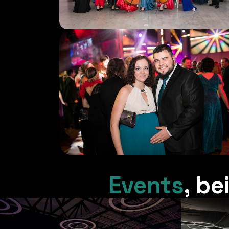
Events
,
be