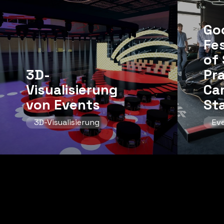
Go
Fes
of 
3D-
Pr
Visualisierung
Ca
von Events
St
3D-Visualisierung
Ev