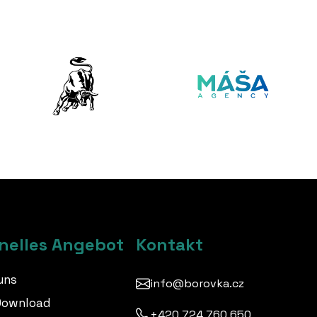
nelles Angebot
Kontakt
uns
info@borovka.cz
Download
+420 724 760 650