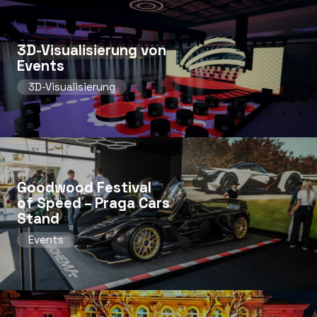
3D-Visualisierung von
Events
3D-Visualisierung
Goodwood Festival
of Speed ​​– Praga Cars
Stand
Events