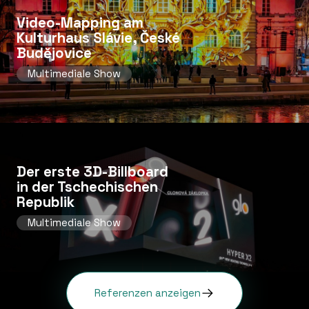
Video-Mapping am
Kulturhaus Slávie, České
Budějovice
Multimediale Show
Der erste 3D-Billboard
in der Tschechischen
Republik
Multimediale Show
Referenzen anzeigen