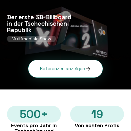
Der erste 3D-Billboard
in der Tschechischen
Republik
Multimediale Show
Referenzen anzeigen
500+
19
Events pro Jahr in
Von echten Profis
Tschechien und