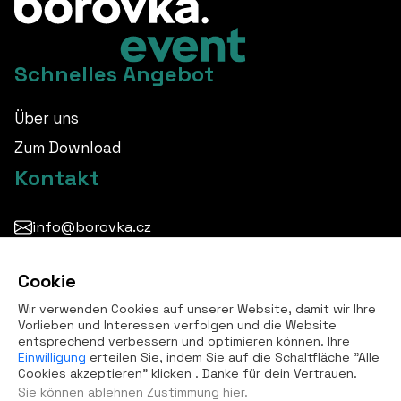
Schnelles Angebot
Über uns
Zum Download
Kontakt
info@borovka.cz
+420 724 760 650
Cookie
Alle Kontakte
Wir verwenden Cookies auf unserer Website, damit wir Ihre
Vorlieben und Interessen verfolgen und die Website
entsprechend verbessern und optimieren können. Ihre
Einwilligung
erteilen Sie, indem Sie auf die Schaltfläche "Alle
Cookies akzeptieren" klicken . Danke für dein Vertrauen.
Sie können ablehnen
Zustimmung hier
.