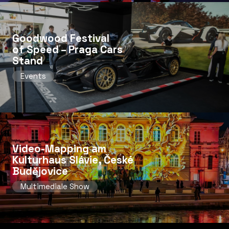
Goodwood Festival
of Speed ​​– Praga Cars
Stand
Events
Video-Mapping am
Kulturhaus Slávie, České
Budějovice
Multimediale Show