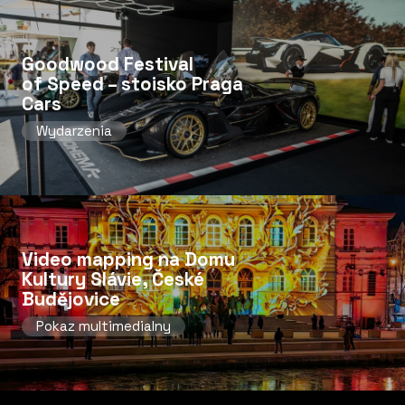
Goodwood Festival
of Speed ​​– stoisko Praga
Cars
Wydarzenia
Video mapping na Domu
Kultury Slávie, České
Budějovice
Pokaz multimedialny