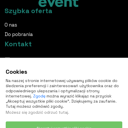
Szybka oferta
O nas
Do pobrania
Kontakt
info@borovka.cz
Cookies
+420 724 760 650
Na naszej stronie internetowej używamy plików cookie do
Wszystkie kontakty
śledzenia preferencji i zainteresowań użytkownika oraz do
odpowiedniego ulepszania i optymalizacji strony
internetowej.
Zgodę
można wyrazić klikając na przycisk
„Akceptuj wszystkie pliki cookie“. Dziękujemy za zaufanie.
Tutaj możesz odmówić zgody.
Możesz się zgodzić
odrzuć tutaj
.