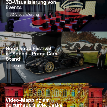
3D-Visualisierung von
Events
3D-Visualisierung
Goodwood Festival
of Speed ​​– Praga Cars
Stand
Events
Video-Mapping am
Kulturhaus Slávie, České